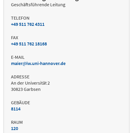
Geschäftsführende Leitung
TELEFON
+49 511 762 4311
FAX
+49 511 762 18168
E-MAIL
maier
iw.uni-hannover.de
ADRESSE
An der Universität 2
30823 Garbsen
GEBÄUDE
8114
RAUM
120