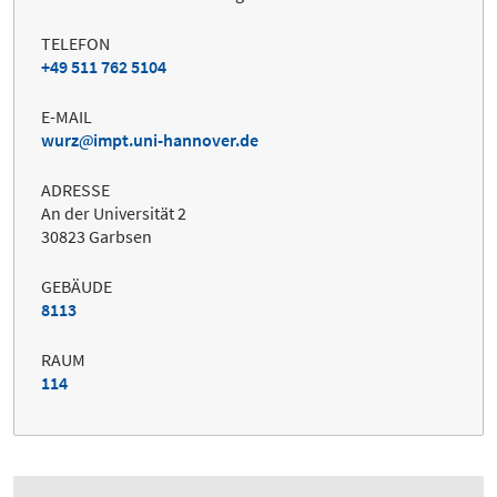
TELEFON
+49 511 762 5104
E-MAIL
wurz
impt.uni-hannover.de
ADRESSE
An der Universität 2
30823 Garbsen
GEBÄUDE
8113
RAUM
114